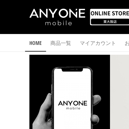
ワ
ン
HOME
商品一覧
マイアカウント
モ
バ
イ
ル
オ
ン
ラ
イ
ン