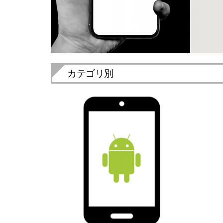
ス
ト
ア
|
東
カテゴリ別
大
阪
店