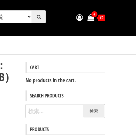
0
¥0
ー：
CART
B）
No products in the cart.
SEARCH PRODUCTS
検
索:
PRODUCTS