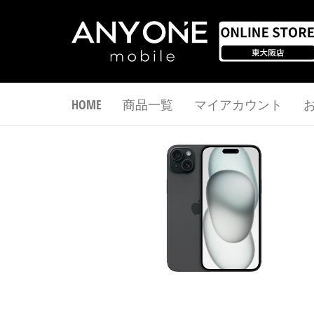
コ
ン
テ
ワ
ン
ツ
ン
HOME
商品一覧
マイアカウント
へ
モ
ス
バ
キ
イ
ッ
ル
プ
オ
ン
ラ
イ
ン