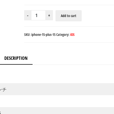
iPhone
-
+
Add to cart
15
Plus（カ
ラ
SKU:
iphone-15-plus-15
Category:
iOS
ー：
ブ
ラ
DESCRIPTION
ッ
ク
/
容
ンチ
量：
512GB）
quantity
6