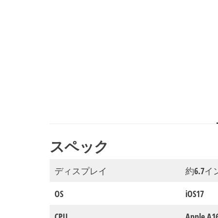
ス
ト
ア
|
東
大
阪
店
スペック
ディスプレイ
約6.7イ
OS
iOS17
CPU
Apple A1