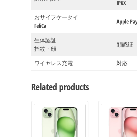
IP6X
おサイフケータイ
Apple Pa
FeliCa
生体認証
顔認証
指紋・顔
ワイヤレス充電
対応
Related products