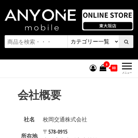
コ
ン
テ
ン
ワンモバイル オンラインストア
ツ
へ
| 東大阪店
ス
キ
0
¥0
ッ
メニュー
プ
会社概要
社名
枚岡交通株式会社
〒578-0915
所在地