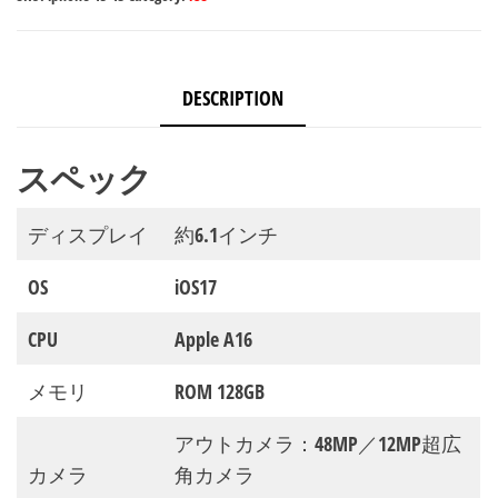
ブ
ラ
ッ
DESCRIPTION
ク
/
スペック
容
量：
ディスプレイ
約6.1インチ
128GB）
quantity
OS
iOS17
CPU
Apple A16
メモリ
ROM 128GB
アウトカメラ：48MP／12MP超広
カメラ
角カメラ