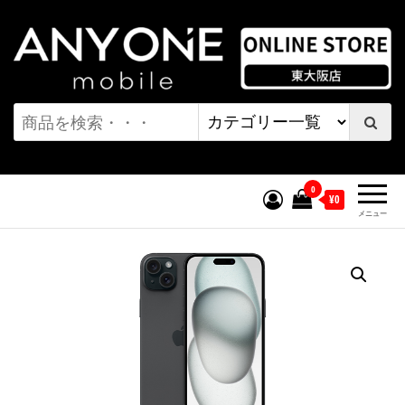
コ
ン
テ
ン
ワンモバイル オンラインストア
ツ
へ
| 東大阪店
ス
キ
0
¥0
ッ
メニュー
プ