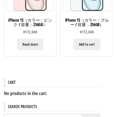
iPhone 15（カラー：ピン
iPhone 15（カラー：ブル
ク / 容量：256GB）
ー / 容量：256GB）
¥
172,040
¥
172,040
Read more
Add to cart
CART
No products in the cart.
SEARCH PRODUCTS