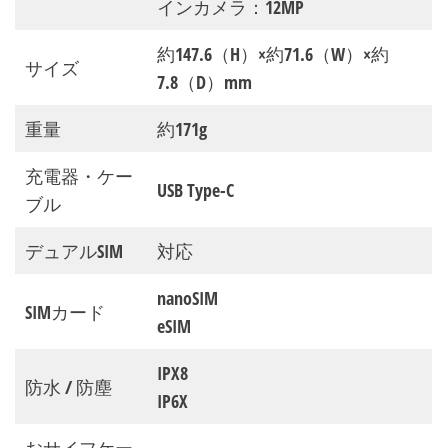
インカメラ：12MP
約147.6（H）×約71.6（W）×約
サイズ
7.8（D）mm
重量
約171g
充電器・ケー
USB Type-C
ブル
デュアルSIM
対応
nanoSIM
SIMカード
eSIM
IPX8
防水 / 防塵
IP6X
おサイフケー