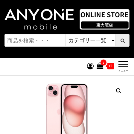
コ
ン
テ
ン
ワンモバイル オンラインストア
ツ
へ
| 東大阪店
ス
キ
0
¥0
ッ
メニュー
プ