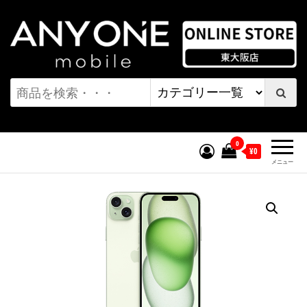
コ
ン
テ
ン
ワンモバイル オンラインストア
ツ
へ
| 東大阪店
ス
キ
0
¥0
ッ
メニュー
プ