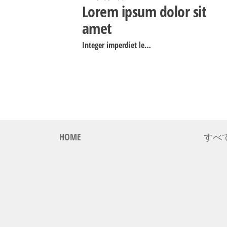
Lorem ipsum dolor sit
amet
Integer imperdiet le…
HOME
すべ