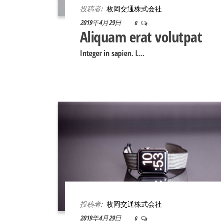
ス
投稿者:
枚岡交通株式会社
ト
2019年4月29日
0
ア
Aliquam erat volutpat
|
Integer in sapien. L…
東
大
阪
店
投稿者:
枚岡交通株式会社
2019年4月29日
0