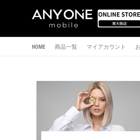
コ
ン
テ
ワ
ン
ツ
ン
HOME
商品一覧
マイアカウント
へ
モ
ス
バ
キ
イ
ッ
ル
プ
オ
ン
ラ
イ
ン